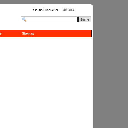
48.303
Suche
e
Sitemap