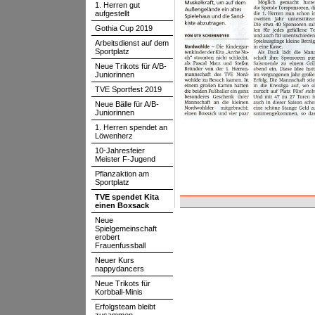
1. Herren gut
aufgestellt
Gothia Cup 2019
Arbeitsdienst auf dem
Sportplatz
Neue Trikots für A/B-
Juniorinnen
TVE Sportfest 2019
Neue Bälle für A/B-
Juniorinnen
1. Herren spendet an
Löwenherz
10-Jahresfeier
Meister F-Jugend
Pflanzaktion am
Sportplatz
TVE spendet Kita
einen Boxsack
Neue
Spielgemeinschaft
erobert
Frauenfussball
Neuer Kurs
nappydancers
Neue Trikots für
Korbball-Minis
Erfolgsteam bleibt