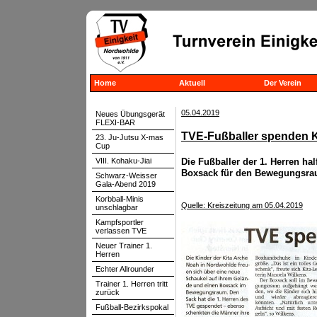
Home
Aktuell
Der Verein
05.04.2019
Neues Übungsgerät
FLEXI-BAR
TVE-Fußballer spenden K
23. Ju-Jutsu X-mas
Cup
VIII. Kohaku-Jiai
Die Fußballer der 1. Herren h
Boxsack für den Bewegungsra
Schwarz-Weisser
Gala-Abend 2019
Korbball-Minis
Quelle: Kreiszeitung am 05.04.2019
unschlagbar
Kampfsportler
verlassen TVE
Neuer Trainer 1.
Herren
Echter Allrounder
Trainer 1. Herren tritt
zurück
Fußball-Bezirkspokal