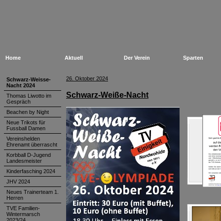
Home
Aktuell
Der Verein
Sparten
26. Oktober 2024
Schwarz-Weisse-
Nacht 2024
Schwarz-Weiße-Nacht
Thomas Liwotto im
Gespräch
Beachen by Night
Neue Trikots für
Fussball Damen
Vereinshelden
Ehrenamt überrascht
Korbball D-Jugend
Landesmeister
Kinderfasching 2024
JHV 2024
Neues Trainerteam 1.
Herren
TVE Familien-
Wintermarsch
2023/24