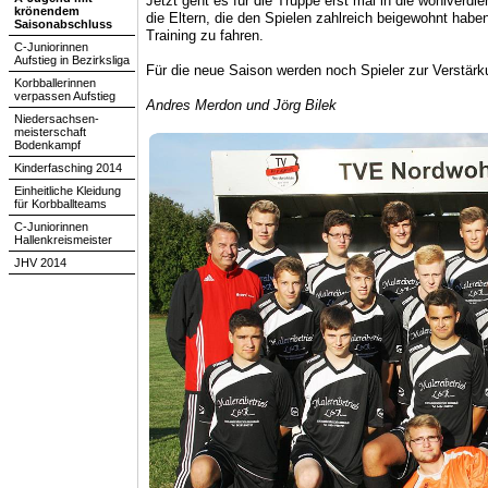
Jetzt geht es für die Truppe erst mal in die wohlver
krönendem
die Eltern, die den Spielen zahlreich beigewohnt hab
Saisonabschluss
Training zu fahren.
C-Juniorinnen
Aufstieg in Bezirksliga
Für die neue Saison werden noch Spieler zur Verstär
Korbballerinnen
verpassen Aufstieg
Andres Merdon und Jörg Bilek
Niedersachsen-
meisterschaft
Bodenkampf
Kinderfasching 2014
Einheitliche Kleidung
für Korbballteams
C-Juniorinnen
Hallenkreismeister
JHV 2014