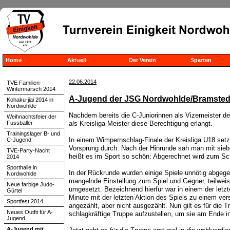
Home
Aktuell
Der Verein
Sparten
22.06.2014
TVE Familien-
Wintermarsch 2014
A-Jugend der JSG Nordwohlde/Bramstedt
Kohaku-jiai 2014 in
Nordwohlde
Nachdem bereits die C-Juniorinnen als Vizemeister den
Weihnachtsfeier der
Fussballer
als Kreisliga-Meister diese Berechtigung erlangt.
Trainingslager B- und
In einem Wimpernschlag-Finale der Kreisliga U18 set
C-Jugend
Vorsprung durch. Nach der Hinrunde sah man mit sieb
TVE-Party-Nacht
heißt es im Sport so schön: Abgerechnet wird zum Sc
2014
Sporthalle in
In der Rückrunde wurden einige Spiele unnötig abgeg
Nordwohlde
mangelnde Einstellung zum Spiel und Gegner, teilweise
Neue farbige Judo-
umgesetzt. Bezeichnend hierfür war in einem der letzte
Gürtel
Minute mit der letzten Aktion des Spiels zu einem ve
Sportfest 2014
angezählt, aber nicht ausgezählt. Nun gilt es für die 
Neues Outfit für A-
schlagkräftige Truppe aufzustellen, um sie am Ende i
Jugend
A-Jugend mit