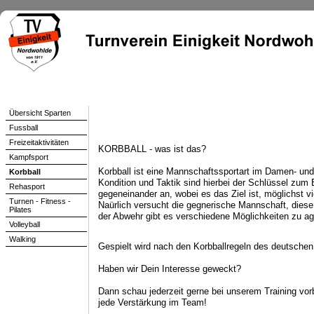
Home
Aktuell
Der Verein
Sparten
Übersicht Sparten
Fussball
Freizeitaktivitäten
KORBBALL - was ist das?
Kampfsport
Korbball ist eine Mannschaftssportart im Damen- und
Korbball
Kondition und Taktik sind hierbei der Schlüssel zum 
Rehasport
gegeneinander an, wobei es das Ziel ist, möglichst v
Turnen - Fitness -
Naürlich versucht die gegnerische Mannschaft, diese 
Pilates
der Abwehr gibt es verschiedene Möglichkeiten zu ag
Volleyball
Walking
Gespielt wird nach den Korbballregeln des deutsche
Haben wir Dein Interesse geweckt?
Dann schau jederzeit gerne bei unserem Training vorb
jede Verstärkung im Team!