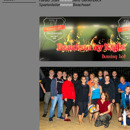
Harald Stahl
mmmm
Jens Gehlenbeck
Spartenleiter
mmmm
Beachwart