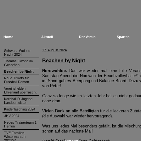
Home
Aktuell
Der Verein
Sparten
17. August 2024
Schwarz-Weisse-
Nacht 2024
Beachen by Night
Thomas Liwotto im
Gespräch
Nordwohlde.
Das war wieder mal eine tolle Verans
Beachen by Night
Samstag Abend die Nordwohlder Beachvolleyballer*i
Neue Trikots für
im Sand gab es Beerpong und Balance Board. Dazu wurd
Fussball Damen
von Peter!
Vereinshelden
Ehrenamt überrascht
Ganz so lange wie im letzten Jahr hat es nicht gedau
Korbball D-Jugend
nahe dran.
Landesmeister
Kinderfasching 2024
Vielen Dank an alle Beteiligten für die leckeren Zuta
(die Auswahl war wieder hervorragend).
JHV 2024
Neues Trainerteam 1.
Was uns jedes Mal besonders gefällt, ist die Mischun
Herren
schon auf das nächste Mal!
TVE Familien-
Wintermarsch
2023/24