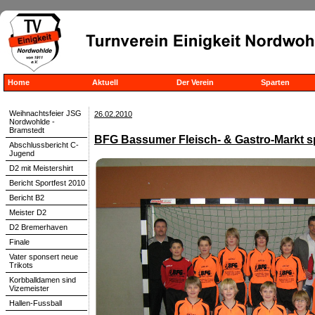
Home
Aktuell
Der Verein
Sparten
Weihnachtsfeier JSG
26.02.2010
Nordwohlde -
Bramstedt
BFG Bassumer Fleisch- & Gastro-Markt s
Abschlussbericht C-
Jugend
D2 mit Meistershirt
Bericht Sportfest 2010
Bericht B2
Meister D2
D2 Bremerhaven
Finale
Vater sponsert neue
Trikots
Korbballdamen sind
Vizemeister
Hallen-Fussball