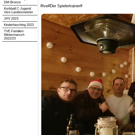
DM-Bronze
#tve#Der Spielertrainer#
Korbball C-Jugend
Vize-Landesmeister
JHV 2023
Kinderfasching 2023
TVE Familien-
Wintermarsch
2022/23