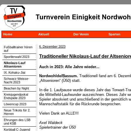
Home
Aktuell
Der Verein
Sparten
6. Dezember 2023
Fußballtrainer hören
auf
Traditioneller Nikolaus-Lauf der Altsenior
Sportlerwahl 2023
Nikolaus-Lauf
Altsenioren
Auch in 2023: Alle Jahre wieder...
IX. Kohaku-Jiai
Nordwohlde/Bassum.
Traditionell fand am 6. Dezemb
Schwarz-Weisse-
„Altsenioren“ (Ü50) statt.
Nacht 2023
Beachen by Night
In die 1. Laufpause wurde dieses Jahr das Torwart-Trai
die Mittelfeld-Laufwunder auszeichnen. Dieses Jahr w
Kreisjugendpokal
Endspiele 2023
Spieler absolviert und anschließend in der gemütlic
Mannschaftstatik für die Rückrunde besprochen.
Löwencup 2023
Neue Trikots für 2.
Vielen Dank an ALLE!!!
Herren
Ehrungen des LSB
Axel Waldeck
und KSB
Spielertrainer der Ü50
Korbball C-Jugend