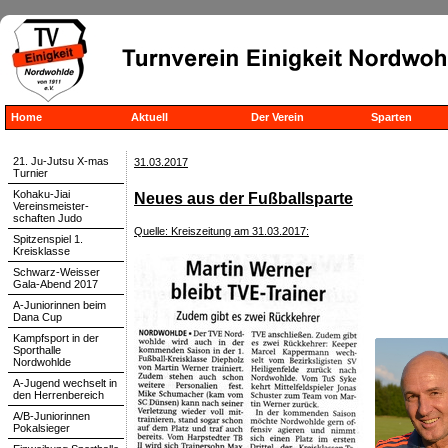
Home
Aktuell
Der Verein
Sparten
21. Ju-Jutsu X-mas
31.03.2017
Turnier
Kohaku-Jiai
Neues aus der Fußballsparte
Vereinsmeister-
schaften Judo
Quelle: Kreiszeitung am 31.03.2017:
Spitzenspiel 1.
Kreisklasse
Schwarz-Weisser
Gala-Abend 2017
A-Juniorinnen beim
Dana Cup
Kampfsport in der
Sporthalle
Nordwohlde
A-Jugend wechselt in
den Herrenbereich
A/B-Juniorinnen
Pokalsieger