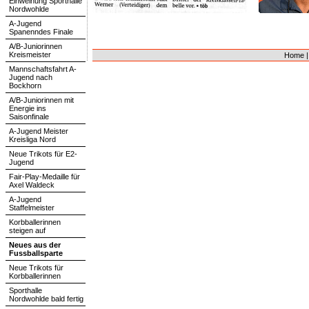
Einweihung Sporthalle
Nordwohlde
A-Jugend
Spanenndes Finale
A/B-Juniorinnen
Kreismeister
Home
Mannschaftsfahrt A-
Jugend nach
Bockhorn
A/B-Juniorinnen mit
Energie ins
Saisonfinale
A-Jugend Meister
Kreisliga Nord
Neue Trikots für E2-
Jugend
Fair-Play-Medaille für
Axel Waldeck
A-Jugend
Staffelmeister
Korbballerinnen
steigen auf
Neues aus der
Fussballsparte
Neue Trikots für
Korbballerinnen
Sporthalle
Nordwohlde bald fertig