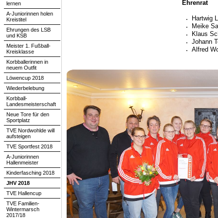
Ehrenrat
lernen
A-Juniorinnen holen
Hartwig L
Kreistitel
Meike Sa
Ehrungen des LSB
Klaus Sch
und KSB
Johann T
Meister 1. Fußball-
Alfred Wo
Kreisklasse
Korbballerinnen in
neuem Outfit
Löwencup 2018
Wiederbelebung
Korbball-
Landesmeisterschaft
Neue Tore für den
Sportplatz
TVE Nordwohlde will
aufsteigen
TVE Sportfest 2018
A-Juniorinnen
Hallenmeister
Kinderfasching 2018
JHV 2018
TVE Hallencup
TVE Familien-
Wintermarsch
2017/18