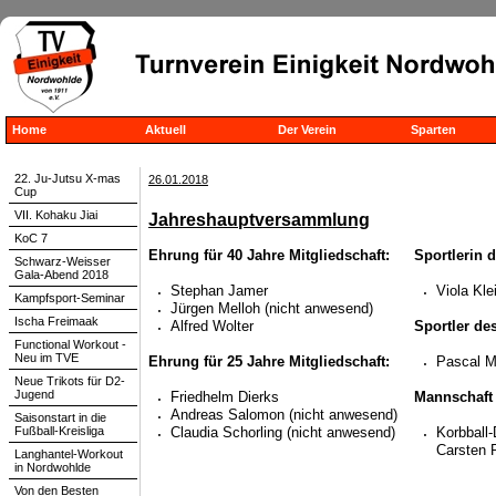
Home
Aktuell
Der Verein
Sparten
22. Ju-Jutsu X-mas
26.01.2018
Cup
VII. Kohaku Jiai
Jahreshauptversammlung
KoC 7
Ehrung für 40 Jahre Mitgliedschaft:
Sportlerin 
Schwarz-Weisser
Gala-Abend 2018
Stephan Jamer
Viola Kle
Kampfsport-Seminar
Jürgen Melloh (nicht anwesend)
Ischa Freimaak
Alfred Wolter
Sportler de
Functional Workout -
Neu im TVE
Ehrung für 25 Jahre Mitgliedschaft:
Pascal M
Neue Trikots für D2-
Jugend
Friedhelm Dierks
Mannschaft 
Andreas Salomon (nicht anwesend)
Saisonstart in die
Fußball-Kreisliga
Claudia Schorling (nicht anwesend)
Korbball-
Carsten 
Langhantel-Workout
in Nordwohlde
Von den Besten