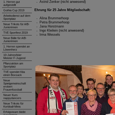
Astrid Zenker (nicht anwesend)
1. Herren gut
aufgestellt
Ehrung für 25 Jahre Mitgliedschaft:
Gothia Cup 2019
Arbeitsdienst auf dem
Alina Brummerhoop
Sportplatz
Petra Brummerhoop
Neue Trikots für A/B-
Jana Horstmann
Juniorinnen
Ingo Kleilein (nicht anwesend)
TVE Sportfest 2019
Irma Wessels
Neue Bälle für A/B-
Juniorinnen
1. Herren spendet an
Löwenherz
10-Jahresfeier
Meister F-Jugend
Pflanzaktion am
Sportplatz
TVE spendet Kita
einen Boxsack
Neue
Spielgemeinschaft
erobert
Frauenfussball
Neuer Kurs
nappydancers
Neue Trikots für
Korbball-Minis
Erfolgsteam bleibt