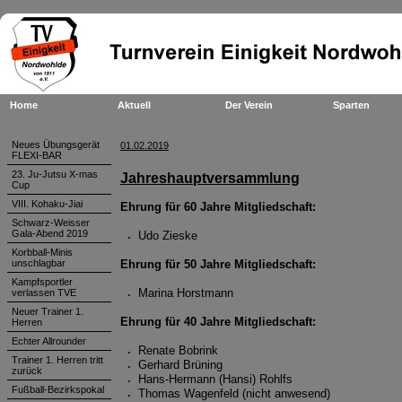
Home
Aktuell
Der Verein
Sparten
Neues Übungsgerät
01.02.2019
FLEXI-BAR
23. Ju-Jutsu X-mas
Jahreshauptversammlung
Cup
VIII. Kohaku-Jiai
Ehrung für 60 Jahre Mitgliedschaft:
Schwarz-Weisser
Gala-Abend 2019
Udo Zieske
Korbball-Minis
unschlagbar
Ehrung für 50 Jahre Mitgliedschaft:
Kampfsportler
Marina Horstmann
verlassen TVE
Neuer Trainer 1.
Ehrung für 40 Jahre Mitgliedschaft:
Herren
Echter Allrounder
Renate Bobrink
Trainer 1. Herren tritt
Gerhard Brüning
zurück
Hans-Hermann (Hansi) Rohlfs
Fußball-Bezirkspokal
Thomas Wagenfeld (nicht anwesend)