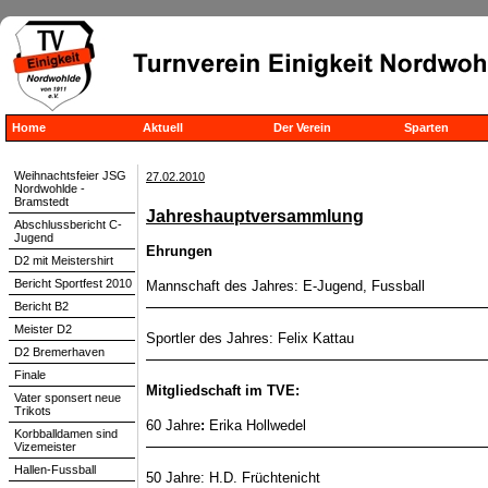
Home
Aktuell
Der Verein
Sparten
Weihnachtsfeier JSG
27.02.2010
Nordwohlde -
Bramstedt
Jahreshauptversammlung
Abschlussbericht C-
Jugend
Ehrungen
D2 mit Meistershirt
Bericht Sportfest 2010
Mannschaft des Jahres: E-Jugend, Fussball
Bericht B2
Meister D2
Sportler des Jahres: Felix Kattau
D2 Bremerhaven
Finale
Mitgliedschaft im TVE:
Vater sponsert neue
Trikots
60 Jahre
:
Erika Hollwedel
Korbballdamen sind
Vizemeister
Hallen-Fussball
50 Jahre:
H.D. Früchtenicht